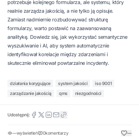
potrzebuje kolejnego formularza, ale systemu, który
realnie zarządza jakością, a nie tylko ją opisuje.
Zamiast nadmiernie rozbudowywać strukturę
formularzy, warto postawić na zaawansowaną
analitykę. Dowiedz się, jak wykorzystać semantyczne
wyszukiwanie i AI, aby system automatycznie
identyfikował korelacje między zdarzeniami i
skutecznie eliminował powtarzalne incydenty.
działania korygujące
system jakości
iso 9001
zarządzanie jakością
qms
niezgodności
Udostępnij:
—
wyświetleń
0
komentarzy
—