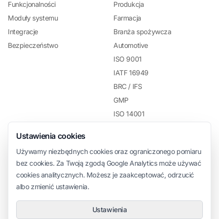
Funkcjonalności
Produkcja
Moduły systemu
Farmacja
Integracje
Branża spożywcza
Bezpieczeństwo
Automotive
ISO 9001
IATF 16949
BRC / IFS
GMP
ISO 14001
Zarządzanie zespołem
Ustawienia cookies
Używamy niezbędnych cookies oraz ograniczonego pomiaru
Zasoby
Firma
bez cookies. Za Twoją zgodą Google Analytics może używać
Blog
O nas
cookies analitycznych. Możesz je zaakceptować, odrzucić
Dokumentacja
Kontakt
albo zmienić ustawienia.
Ustawienia