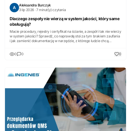
Aleksandra Burczyk
A
3 lip 2026 · 7 minut(y) czytania
Dlaczego zespoły nie wierzą w system jakości, który same
obsługują?
Macie procedury, rejestry i certyfikat na ścianie, a zespół i tak nie wierzy
w system jakości? Sprawdź, co naprawdę stoi za tym brakiem zaufania
i jak zamienić dokumentację w narzędzie, z którego ludzie chcą
korzystać.
0
0
0