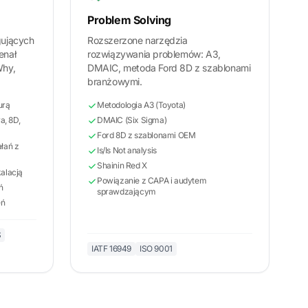
Problem Solving
gujących
Rozszerzone narzędzia
enał
rozwiązywania problemów: A3,
Why,
DMAIC, metoda Ford 8D z szablonami
branżowymi.
urą
Metodologia A3 (Toyota)
a, 8D,
DMAIC (Six Sigma)
Ford 8D z szablonami OEM
łań z
Is/Is Not analysis
Shainin Red X
alacją
Powiązanie z CAPA i audytem
ń
sprawdzającym
eń
S
IATF 16949
ISO 9001