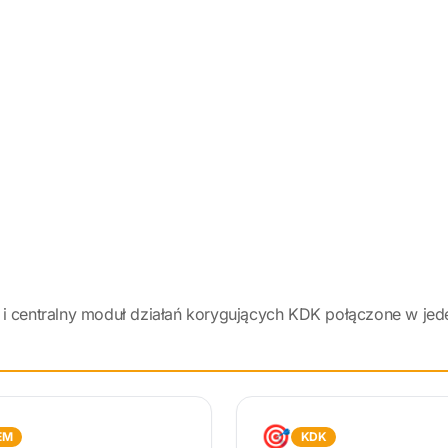
i centralny moduł działań korygujących KDK połączone w jed
🎯
EM
KDK