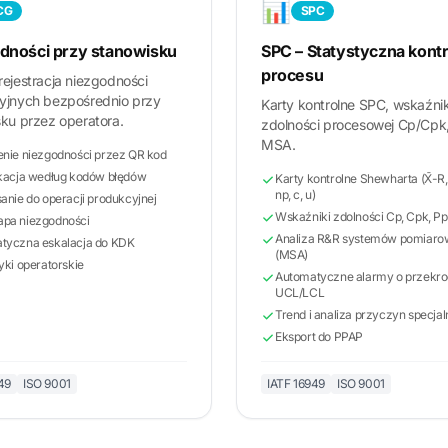
📊
CG
SPC
dności przy stanowisku
SPC – Statystyczna kontr
procesu
ejestracja niezgodności
yjnych bezpośrednio przy
Karty kontrolne SPC, wskaźnik
ku przez operatora.
zdolności procesowej Cp/Cpk,
MSA.
enie niezgodności przez QR kod
ikacja według kodów błędów
Karty kontrolne Shewharta (X̄-R,
np, c, u)
anie do operacji produkcyjnej
Wskaźniki zdolności Cp, Cpk, Pp
pa niezgodności
Analiza R&R systemów pomiar
tyczna eskalacja do KDK
(MSA)
yki operatorskie
Automatyczne alarmy o przekro
UCL/LCL
Trend i analiza przyczyn specja
Eksport do PPAP
49
ISO 9001
IATF 16949
ISO 9001