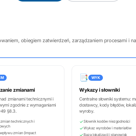
owaniem, obiegiem zatwierdzeń, zarządzaniem procesami i n
📑
CM
WYK
zanie zmianami
Wykazy i słowniki
nad zmianami technicznymi i
Centralne słowniki systemu: ma
wymi zgodnie z wymaganiami
dostawcy, kody błędów, lokali
949 §8.3.
wyroby.
 zmian technicznych i
Słownik kodów niezgodności
sowych
Wykaz wyrobów i materiałów
wpływu zmian (Impact
Baza lokalizacji i stanowisk