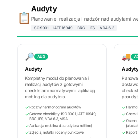
Audyty
📋
Planowanie, realizacja i nadzór nad audytami 
ISO 9001
IATF 16949
BRC
IFS
VDA 6.3
🔎
🚚
AUD
A
Audyty
Audyt
Kompletny moduł do planowania i
Planowan
realizacji audytów z gotowymi
dostawc
checklistami normatywymi i aplikacją
checklis
mobilną dla audytora.
poaudyt
Roczny harmonogram audytów
Harmo
Gotowe checklisty: ISO 9001, IATF 16949,
Checkli
BRC, IFS, VDA 6.3, MSA
Ocena 
Aplikacja mobilna dla audytora (offline)
jakośc
Zdjęcia, notatki i oceny punktowe
Raport