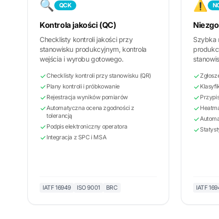
🔍
⚠️
QCK
N
Kontrola jakości (QC)
Niezgo
Checklisty kontroli jakości przy
Szybka r
stanowisku produkcyjnym, kontrola
produkc
wejścia i wyrobu gotowego.
stanowis
Checklisty kontroli przy stanowisku (QR)
Zgłosz
Plany kontroli i próbkowanie
Klasyf
Rejestracja wyników pomiarów
Przypis
Automatyczna ocena zgodności z
Heatma
tolerancją
Automa
Podpis elektroniczny operatora
Statyst
Integracja z SPC i MSA
IATF 16949
ISO 9001
BRC
IATF 169