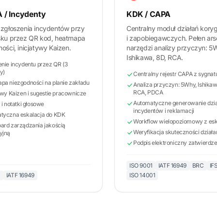
/ Incydenty
KDK / CAPA
 zgłoszenia incydentów przy
Centralny moduł działań kory
sku przez QR kod, heatmapa
i zapobiegawczych. Pełen ars
ości, inicjatywy Kaizen.
narzędzi analizy przyczyn: 5
Ishikawa, 8D, RCA.
nie incydentu przez QR (3
y)
Centralny rejestr CAPA z sygnat
pa niezgodności na planie zakładu
Analiza przyczyn: 5Why, Ishikaw
RCA, PDCA
ywy Kaizen i sugestie pracownicze
Automatyczne generowanie dzia
 i notatki głosowe
incydentów i reklamacji
tyczna eskalacja do KDK
Workflow wielopoziomowy z esk
ard zarządzania jakością
Weryfikacja skuteczności działa
yjną
Podpis elektroniczny zatwierdz
ISO 9001
IATF 16949
BRC
IF
1
IATF 16949
ISO 14001