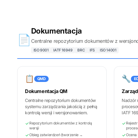
Dokumentacja
📄
Centralne repozytorium dokumentów z wersjon
ISO 9001
IATF 16949
BRC
IFS
ISO 14001
📋
🔧
QMD
E
Dokumentacja QM
Zarząd
Centralne repozytorium dokumentów
Nadzór 
systemu zarządzania jakością z pełną
proceso
kontrolą wersji i wersjonowaniem.
IATF 16
Repozytorium dokumentów z kontrolą
Rejestr
wersji
proce
Obieg zatwierdzeń (tworzenie →
Ocena 