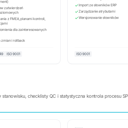
ment)
Import ze słowników ERP
ow zatwierdzeń
Zarządzanie atrybutami
oziomowych
Wersjonowanie słowników
nia z FMEA, planami kontroli,
cjami
omienia dla zainteresowanych
a zmian i rollback
49
ISO 9001
ISO 9001
y stanowisku, checklisty QC i statystyczna kontrola procesu S