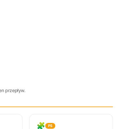
en przepływ.
🧩
PS