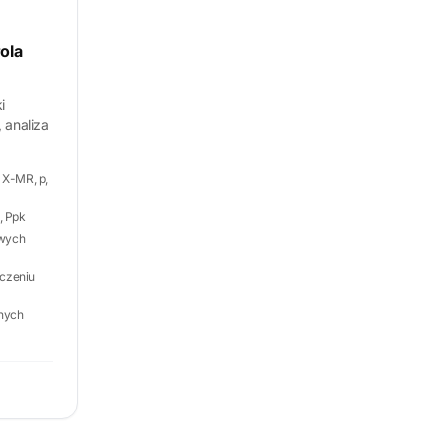
ola
i
 analiza
 X-MR, p,
, Ppk
owych
czeniu
lnych