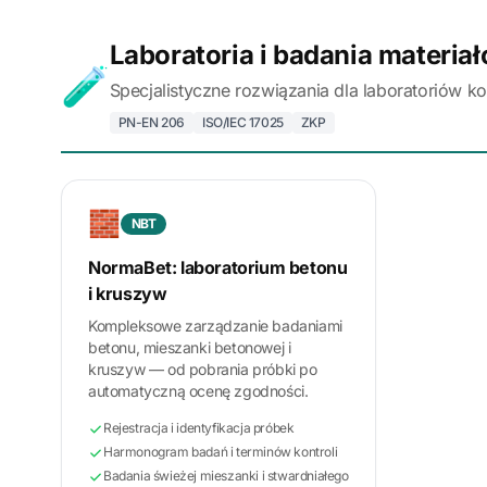
Laboratoria i badania materia
🧪
Specjalistyczne rozwiązania dla laboratoriów k
PN-EN 206
ISO/IEC 17025
ZKP
🧱
NBT
NormaBet: laboratorium betonu
i kruszyw
Kompleksowe zarządzanie badaniami
betonu, mieszanki betonowej i
kruszyw — od pobrania próbki po
automatyczną ocenę zgodności.
Rejestracja i identyfikacja próbek
Harmonogram badań i terminów kontroli
Badania świeżej mieszanki i stwardniałego