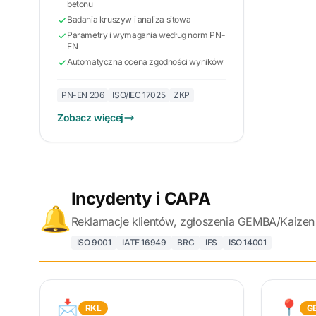
betonu
Badania kruszyw i analiza sitowa
Parametry i wymagania według norm PN-
EN
Automatyczna ocena zgodności wyników
PN-EN 206
ISO/IEC 17025
ZKP
Zobacz więcej
Incydenty i CAPA
🔔
Reklamacje klientów, zgłoszenia GEMBA/Kaizen 
ISO 9001
IATF 16949
BRC
IFS
ISO 14001
📩
📍
RKL
G