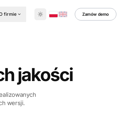
O firmie
Zamów demo
h jakości
realizowanych
h wersji.