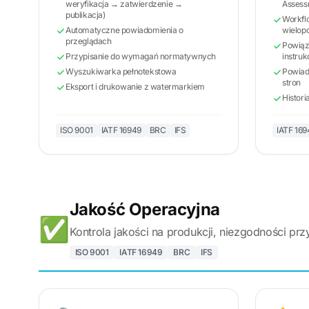
weryfikacja → zatwierdzenie →
Assess
publikacja)
Workfl
Automatyczne powiadomienia o
wielop
przeglądach
Powiąza
Przypisanie do wymagań normatywnych
instruk
Wyszukiwarka pełnotekstowa
Powiad
stron
Eksport i drukowanie z watermarkiem
Histori
ISO 9001
IATF 16949
BRC
IFS
IATF 169
Jakość Operacyjna
✅
Kontrola jakości na produkcji, niezgodności prz
ISO 9001
IATF 16949
BRC
IFS