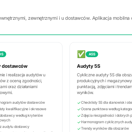
wewnętrznymi, zewnętrznymi i u dostawców. Aplikacja mobilna 
✅
DS
A5S
y dostawców
Audyty 5S
ie i realizacja audytów u
Cykliczne audyty 5S dla obs
ów z oceną zgodności,
produkcyjnych i magazynowy
tami oraz działaniami
punktacją, zdjęciami i trendam
owymi.
wyników.
nogram audytów dostawców
Checklisty 5S dla stanowisk i o
sty kwalifikacyjne i okresowe
Ocena punktowa według kategor
dostawcy według kryteriów
Zdjęcia niezgodności i dobrych 
iowych
Harmonogram cyklicznych aud
 z audytu dostawcy
Trendy wyników dla obszarów