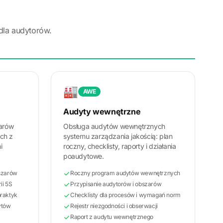
dla audytorów.
🏭
AWE
Audyty wewnętrzne
zarów
Obsługa audytów wewnętrznych
ch z
systemu zarządzania jakością: plan
i
roczny, checklisty, raporty i działania
poaudytowe.
bszarów
Roczny program audytów wewnętrznych
ii 5S
Przypisanie audytorów i obszarów
praktyk
Checklisty dla procesów i wymagań norm
ytów
Rejestr niezgodności i obserwacji
Raport z audytu wewnętrznego