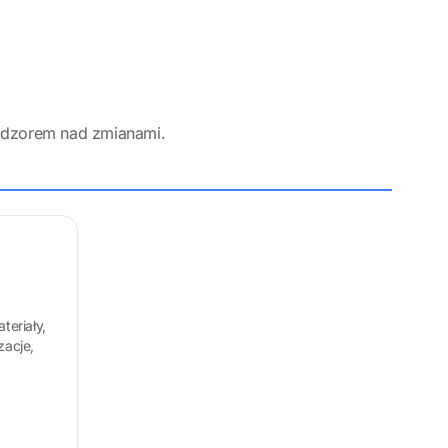
adzorem nad zmianami.
teriały,
zacje,