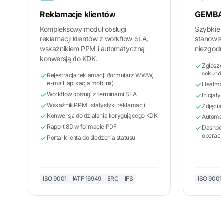
Reklamacje klientów
GEMBA 
Kompleksowy moduł obsługi
Szybkie
reklamacji klientów z workflow SLA,
stanowi
wskaźnikiem PPM i automatyczną
niezgodn
konwersją do KDK.
Zgłosze
sekund
Rejestracja reklamacji (formularz WWW,
e-mail, aplikacja mobilna)
Heatma
Workflow obsługi z terminami SLA
Inicjat
Wskaźnik PPM i statystyki reklamacji
Zdjęcia
Konwersja do działania korygującego KDK
Automa
Raport 8D w formacie PDF
Dashbo
operac
Portal klienta do śledzenia statusu
ISO 9001
IATF 16949
BRC
IFS
ISO 900